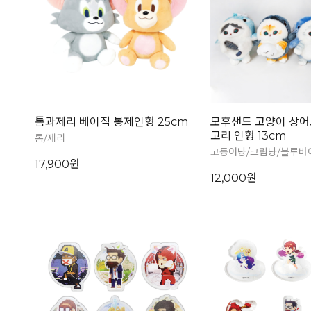
톰과제리 베이직 봉제인형 25cm
모후샌드 고양이 상어
고리 인형 13cm
톰/제리
고등어냥/크림냥/블루바
17,900원
12,000원