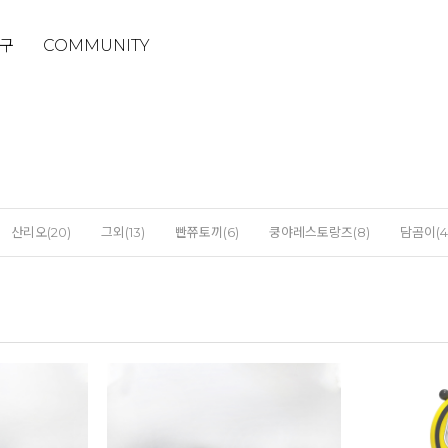
구
COMMUNITY
산리오(20)
그외(13)
빤쮸토끼(6)
쿵야레스토랑즈(8)
담곰이(4