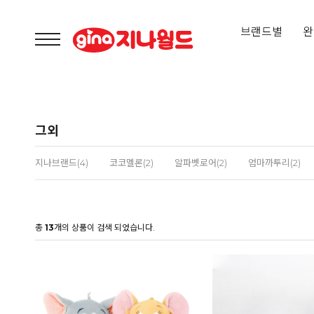
브랜드별
완
그외
지나브랜드(4)
코코멜론(2)
알파벳로어(2)
엄마까투리(2)
총
13
개의 상품이 검색 되었습니다.