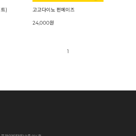
트)
고고다이노 펀메이즈
24,000원
1