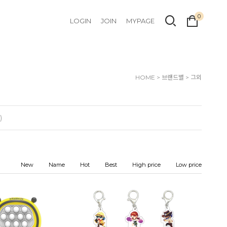
0
LOGIN
JOIN
MYPAGE
HOME
>
브랜드별
>
그외
)
New
Name
Hot
Best
High price
Low price