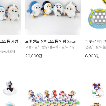
코스튬 가방
모후샌드 상어코스튬 인형 25cm
피젯팝 게임
고등어냥/크림냥/블루바이냥/치즈냥
분홍/노랑/하늘
이냥/치즈냥
20,000원
8,900원