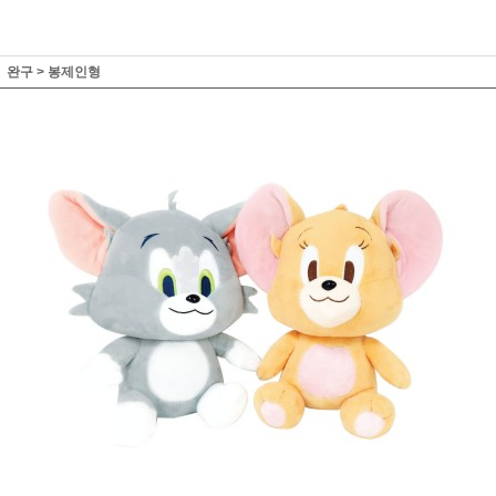
완구
>
봉제인형