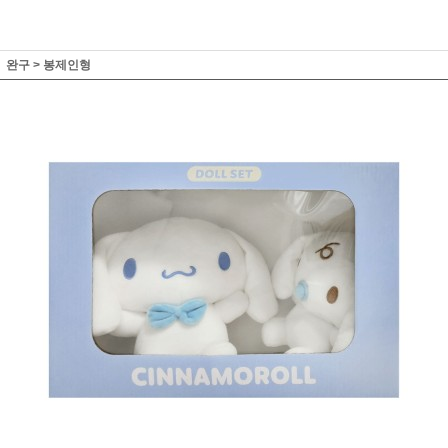
완구
>
봉제인형