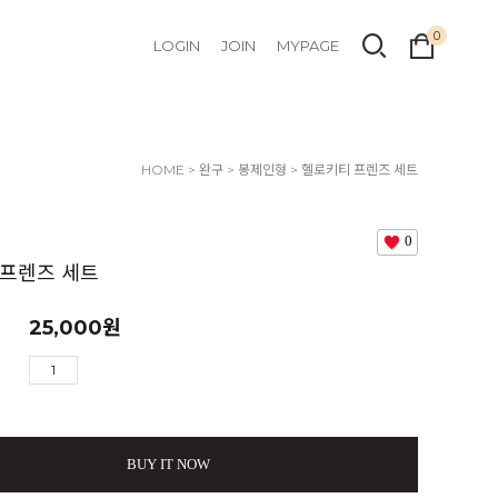
0
LOGIN
JOIN
MYPAGE
HOME
>
완구
>
봉제인형
> 헬로키티 프렌즈 세트
0
 프렌즈 세트
25,000
원
BUY IT NOW