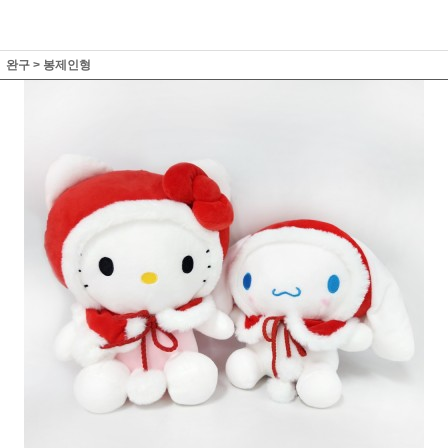
완구
>
봉제인형