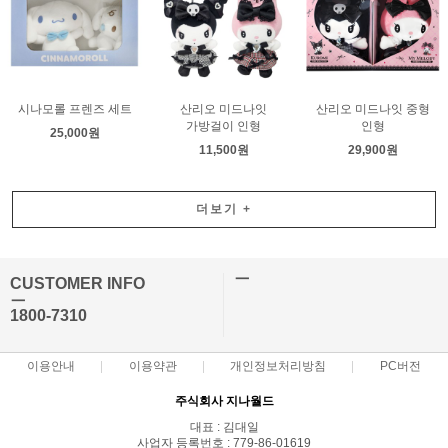
시나모롤 프렌즈 세트
산리오 미드나잇
산리오 미드나잇 중형
가방걸이 인형
인형
25,000원
11,500원
29,900원
더보기
+
ㅡ
CUSTOMER INFO
ㅡ
1800-7310
이용안내
이용약관
개인정보처리방침
PC버전
주식회사 지나월드
대표 : 김대일
사업자 등록번호 : 779-86-01619