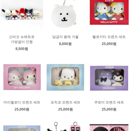
산리오 뉴레트로
담곰이 봉제 거울
헬로키티 프렌즈 세트
가방걸이 인형
8,000원
25,000원
8,500원
마이멜로디 프렌즈 세트
포차코 프렌즈 세트
쿠로미 프렌즈 세트
25,000원
25,000원
25,000원