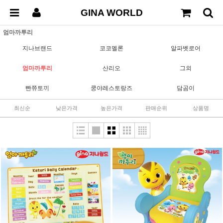
GINA WORLD
엄마까투리
지나브랜드
코코멜론
알파벳로어
엄마까투리
산리오
그외
빤쮸토끼
쿵야레스토랑즈
담곰이
최신순
낮은가격
높은가격
판매순위
상품명