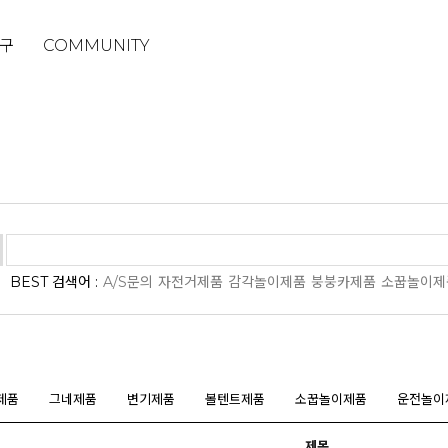
구
COMMUNITY
BEST 검색어 :
A/S문의
자전거제품
감각놀이제품
붕붕카제품
소꿉놀이제
제품
그네제품
변기제품
볼텐트제품
소꿉놀이제품
운전놀이
제목