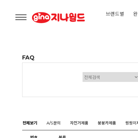
브랜드별
완
FAQ
전체보기
A/S문의
자전거제품
붕붕카제품
씽씽이
번호
분류